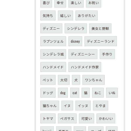
喜び
幸せ
楽しい
お祝い
気持ち
嬉しい
ありがたい
ディズニー
シンデレラ
美女と野獣
ラプンツェル
disney
ディズニーランド
シンデレラ城
ディズニーシー
手作り
ハンドメイド
ハンドメイド作家
ペット
大切
犬
ワンちゃん
ドッグ
dog
cat
猫
ねこ
いぬ
猫ちゃん
イヌ
イッヌ
とやま
トヤマ
ペガサス
可愛い
かわいい