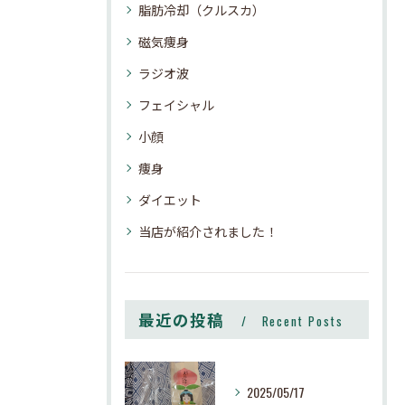
脂肪冷却（クルスカ）
磁気痩身
ラジオ波
フェイシャル
小顔
痩身
ダイエット
当店が紹介されました！
最近の投稿
Recent Posts
2025/05/17