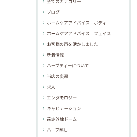
全てのカテゴリー
ブログ
ホームケアアドバイス ボディ
ホームケアアドバイス フェイス
お客様の声を活かしました
新着情報
ハーブティーについて
当店の変遷
求人
エンダモロジー
キャビテーション
遠赤外線ドーム
ハーブ蒸し