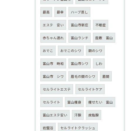
最高
最幸
ハーブ蒸し
エステ 安い
富山市新庄
不眠症
赤ちゃん連れ
富山ランチ
座敷 富山
おでこ
おでこのシワ
額のシワ
富山市 時和
富山市シワ
しわ
富山市 シワ
眉毛の間のシワ
眉間
セルライトエステ
セルライトケア
セルライト
富山痩身
痩せたい 富山
富山エステ安い
汗腺
皮脂腺
岩盤浴
セルライトクラッシュ