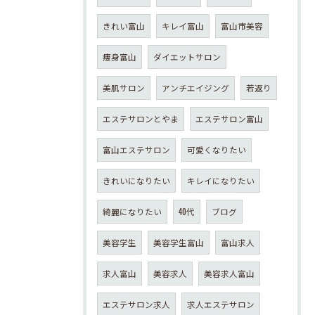
きれい富山
キレイ富山
富山市美容
痩身富山
ダイエットサロン
美肌サロン
アンチエイジング
若返り
エステサロンとやま
エステサロン富山
富山エステサロン
可愛くなりたい
きれいになりたい
キレイになりたい
綺麗になりたい
40代
ブログ
美容学生
美容学生富山
富山求人
求人富山
美容求人
美容求人富山
エステサロン求人
求人エステサロン