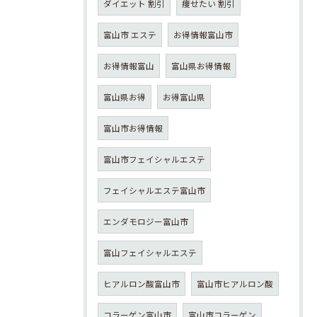
ダイエット 割引
痩せたい 割引
富山市 エステ
お得情報富山市
お得情報富山
富山県お得情報
富山県お得
お得富山県
富山市お得情報
富山市フェイシャルエステ
フェイシャルエステ富山市
エンダモロジー富山市
富山フェイシャルエステ
ヒアルロン酸富山市
富山市ヒアルロン酸
コラーゲン富山市
富山市コラーゲン