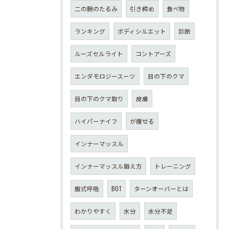
二の腕のたるみ
引き締め
食べ物
ランキング
ボディシルエット
診断
ルーズセルライト
コントアーズ
エンダモロジースーツ
目の下のクマ
目の下のクマ取り
皮膚
ハイパーナイフ
が痩せる
インナーマッスル
インナーマッスル鍛え方
トレーニング
腹式呼吸
BOT
ターンオーバーとは
わかりやすく
水分
水分不足