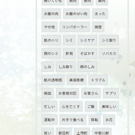
開いている
筋肉
贅肉
腹肉
お腹の肉
お腹のぜい肉
太った
やせ地
リンパボーラー
頻度
肌のハリ
シミ
シミケア
シミ取り
顔のシミ
肝斑
そばかす
ソバカス
しみ
しみ取り
顔のしみ
肌の透明感
美容医療
トラブル
相談
お客様対応
お客さん
サプリ
忙しい
心を亡くす
ご飯
美味しい
運転中
片手で食べる
移転
お花
祝い
新庄町
上市町
中新川郡