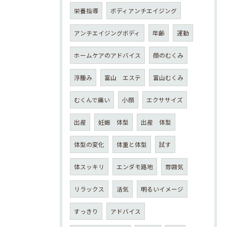
栄養指導
ボディアンチエイジング
アンチエイジングボディ
年齢
運動
ホームケアのアドバイス
顔のむくみ
浮腫み
富山 エステ
富山むくみ
むくんで痛い
小顔
エクササイズ
出産
妊娠 体型
出産 体型
体型の変化
体重と体型
試す
体スッキリ
エンダモ路地
雰囲気
リラックス
活気
明るいイメージ
すっきり
アドバイス