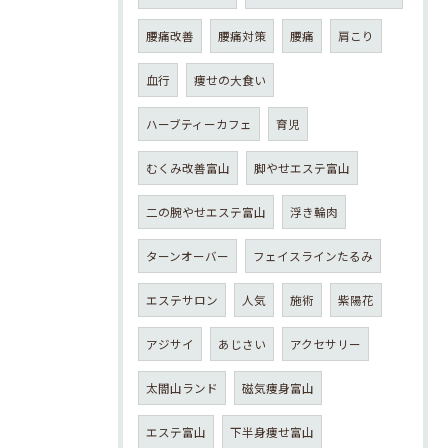
腰痛改善
腰痛対策
腰痛
肩こり
血行
痩せの大食い
ハーブティーカフェ
育児
むくみ改善富山
脚やせエステ富山
二の腕やせエステ富山
浮き輪肉
ターンオーバー
フェイスラインたるみ
エステサロン
人気
施術
紫陽花
アジサイ
あじさい
アクセサリー
太閤山ランド
磁気痩身富山
エステ富山
下半身痩せ富山