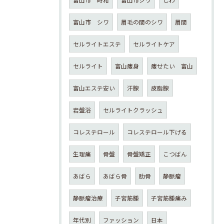
富山市 シワ
眉毛の間のシワ
眉間
セルライトエステ
セルライトケア
セルライト
富山痩身
痩せたい 富山
富山エステ安い
汗腺
皮脂腺
岩盤浴
セルライトクラッシュ
コレステロール
コレステロール下げる
生理痛
骨盤
骨盤矯正
こつばん
あばら
あばら骨
肋骨
静脈瘤
静脈瘤治療
子宮筋腫
子宮筋腫痛み
年代別
ファッション
日本