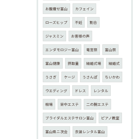
お腹痩せ富山
カフェイン
ローズヒップ
不妊
割合
ジャスミン
お客様の声
エンダモロジー富山
竜宮祭
富山祭
富山健康
摂取量
結婚式場
結婚式
うさぎ
ケージ
うさんぽ
ちいかわ
ウエディング
ドレス
レンタル
相場
背中エステ
二の腕エステ
ブライダルエステサロン富山
ピアノ教室
富山県ニ次会
衣装レンタル富山