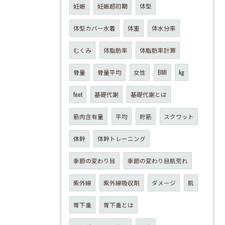
妊娠
妊娠超初期
体型
体型カバー水着
体重
体水分率
むくみ
体脂肪率
体脂肪率計算
骨量
骨量平均
女性
BMI
kg
feet
基礎代謝
基礎代謝とは
筋肉含有量
平均
貯筋
スクワット
体幹
体幹トレーニング
季節の変わり目
季節の変わり目肌荒れ
紫外線
紫外線吸収剤
ダメージ
肌
胃下垂
胃下垂とは