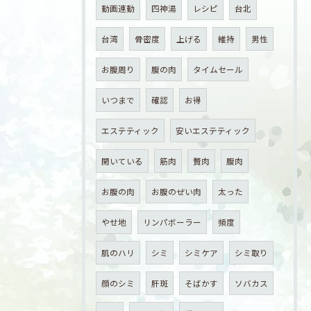
動画連動
四神湯
レシピ
台北
台湾
骨密度
上げる
維持
男性
お腹周り
腹の肉
タイムセール
いつまで
確認
お得
エステティック
安いエステティック
開いている
筋肉
贅肉
腹肉
お腹の肉
お腹のぜい肉
太った
やせ地
リンパボーラー
頻度
肌のハリ
シミ
シミケア
シミ取り
顔のシミ
肝斑
そばかす
ソバカス