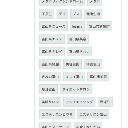
メタボリックシンドローム
メタボ
不摂生
デブ
ブス
健康生活
富山県ニュース
toyama
富山市新庄町
富山県エステ
富山県美容
富山県キレイ
富山県きれい
富山県綺麗
美容富山
綺麗富山
きれい富山
キレイ富山
富山市美容
痩身富山
ダイエットサロン
美肌サロン
アンチエイジング
若返り
エステサロンとやま
エステサロン富山
富山エステサロン
可愛くなりたい