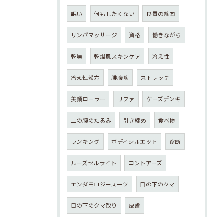
眠い
何もしたくない
良質の筋肉
リンパマッサージ
資格
働きながら
乾燥
乾燥肌スキンケア
冷え性
冷え性漢方
腓腹筋
ストレッチ
美顔ローラー
リファ
ケーズデンキ
二の腕のたるみ
引き締め
食べ物
ランキング
ボディシルエット
診断
ルーズセルライト
コントアーズ
エンダモロジースーツ
目の下のクマ
目の下のクマ取り
皮膚