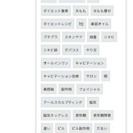
ダイエット食事
太もも
太もも痩せ
ダイエットレシピ
1位
美容オイル
プチプラ
スキンケア
順番
ニキビ
ニキビ跡
デパコス
やり方
オールインワン
キャビテーション
キャビテーション効果
サロン
顔
美顔器
副作用
フェイシャル
クールスカルプティング
磁気
磁気ネックレス
更年期
更年期障害
違い
ピル
ピル副作用
だるい