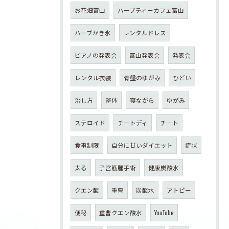
お花畑富山
ハーブティーカフェ富山
ハーブかき氷
レンタルドレス
ピアノの発表会
富山発表会
発表会
レンタル衣装
骨盤のゆがみ
ひどい
治し方
整体
寝ながら
ゆがみ
ステロイド
チートディ
チート
食事制限
自分に甘いダイエット
症状
太る
子宮筋腫手術
健康炭酸水
クエン酸
重曹
炭酸水
アトピー
便秘
重曹クエン酸水
YouTube