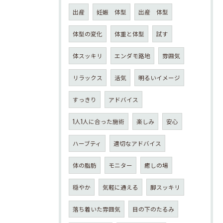
出産
妊娠 体型
出産 体型
体型の変化
体重と体型
試す
体スッキリ
エンダモ路地
雰囲気
リラックス
活気
明るいイメージ
すっきり
アドバイス
1人1人に合った施術
楽しみ
安心
ハーブティ
適切なアドバイス
体の脂肪
モニター
癒しの場
穏やか
気軽に通える
脚スッキリ
落ち着いた雰囲気
目の下のたるみ