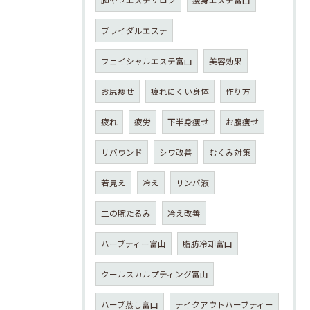
ブライダルエステ
フェイシャルエステ富山
美容効果
お尻痩せ
疲れにくい身体
作り方
疲れ
疲労
下半身痩せ
お腹痩せ
リバウンド
シワ改善
むくみ対策
若見え
冷え
リンパ液
二の腕たるみ
冷え改善
ハーブティー富山
脂肪冷却富山
クールスカルプティング富山
ハーブ蒸し富山
テイクアウトハーブティー