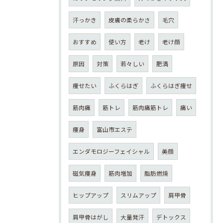
汗っかき
皮膚の柔らかさ
毛穴
おすすめ
使い方
老け
老け顔
原因
対策
若々しい
肥満
痩せたい
ふくらはぎ
ふくらはぎ痩せ
筋肉痛
筋トレ
筋肉痛筋トレ
痛い
痩身
富山市エステ
エンダモロジーフェイシャル
美顔
磁気痩身
筋肉増加
脂肪燃焼
ヒップアップ
スリムアップ
肩甲骨
肩甲骨はがし
大量発汗
デトックス