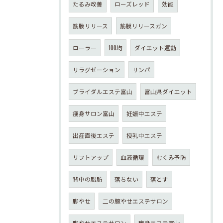
たるみ改善
ローズレッド
効能
筋膜リリース
筋膜リリースガン
ローラー
100均
ダイエット運動
リラグゼーション
リンパ
ブライダルエステ富山
富山県ダイエット
痩身サロン富山
妊娠中エステ
出産直後エステ
授乳中エステ
リフトアップ
血液循環
むくみ予防
背中の脂肪
落ちない
落とす
脚やせ
二の腕やせエステサロン
脚やせエステサロン
痩身エステ富山