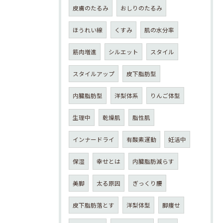
皮膚のたるみ
おしりのたるみ
ほうれい線
くすみ
肌の水分率
筋肉増進
シルエット
スタイル
スタイルアップ
皮下脂肪型
内臓脂肪型
洋梨体系
りんご体型
生理中
乾燥肌
脂性肌
インナードライ
有酸素運動
妊活中
保湿
幸せとは
内臓脂肪減らす
美脚
太る原因
ぎっくり腰
皮下脂肪落とす
洋梨体型
脚痩せ