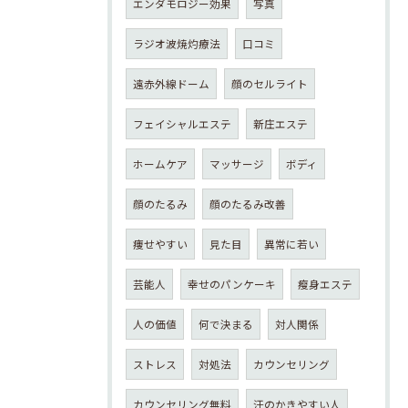
エンダモロジー効果
写真
ラジオ波焼灼療法
口コミ
遠赤外線ドーム
顔のセルライト
フェイシャルエステ
新庄エステ
ホームケア
マッサージ
ボディ
顔のたるみ
顔のたるみ改善
痩せやすい
見た目
異常に若い
芸能人
幸せのパンケーキ
瘦身エステ
人の価値
何で決まる
対人関係
ストレス
対処法
カウンセリング
カウンセリング無料
汗のかきやすい人