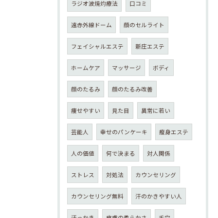
ラジオ波焼灼療法
口コミ
遠赤外線ドーム
顔のセルライト
フェイシャルエステ
新庄エステ
ホームケア
マッサージ
ボディ
顔のたるみ
顔のたるみ改善
痩せやすい
見た目
異常に若い
芸能人
幸せのパンケーキ
瘦身エステ
人の価値
何で決まる
対人関係
ストレス
対処法
カウンセリング
カウンセリング無料
汗のかきやすい人
汗っかき
皮膚の柔らかさ
毛穴