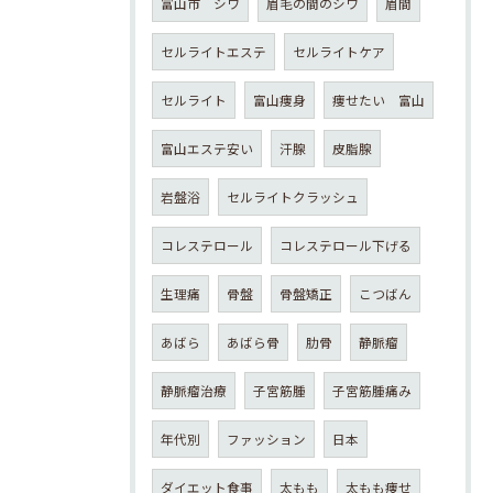
富山市 シワ
眉毛の間のシワ
眉間
セルライトエステ
セルライトケア
セルライト
富山痩身
痩せたい 富山
富山エステ安い
汗腺
皮脂腺
岩盤浴
セルライトクラッシュ
コレステロール
コレステロール下げる
生理痛
骨盤
骨盤矯正
こつばん
あばら
あばら骨
肋骨
静脈瘤
静脈瘤治療
子宮筋腫
子宮筋腫痛み
年代別
ファッション
日本
ダイエット食事
太もも
太もも痩せ