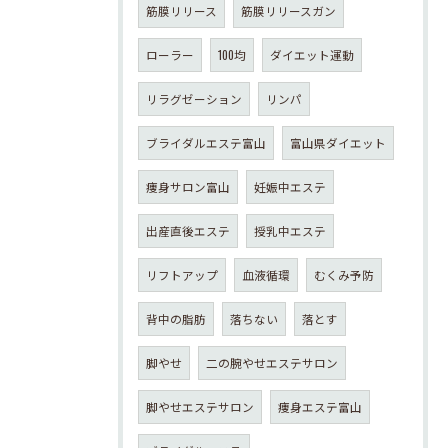
筋膜リリース
筋膜リリースガン
ローラー
100均
ダイエット運動
リラグゼーション
リンパ
ブライダルエステ富山
富山県ダイエット
痩身サロン富山
妊娠中エステ
出産直後エステ
授乳中エステ
リフトアップ
血液循環
むくみ予防
背中の脂肪
落ちない
落とす
脚やせ
二の腕やせエステサロン
脚やせエステサロン
痩身エステ富山