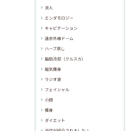
求人
エンダモロジー
キャビテーション
遠赤外線ドーム
ハーブ蒸し
脂肪冷却（クルスカ）
磁気痩身
ラジオ波
フェイシャル
小顔
痩身
ダイエット
当店が紹介されました！