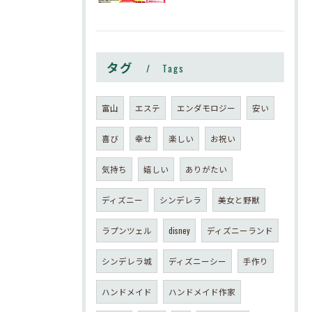
タグ
Tags
富山
エステ
エンダモロジー
安い
喜び
幸せ
楽しい
お祝い
気持ち
嬉しい
ありがたい
ディズニー
シンデレラ
美女と野獣
ラプンツェル
disney
ディズニーランド
シンデレラ城
ディズニーシー
手作り
ハンドメイド
ハンドメイド作家