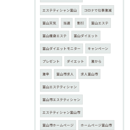
エステティシャン富山
コロナで仕事激減
富山天気
当選
割引
富山エステ
富山痩身エステ
富山ダイエット
富山ダイエットモニター
キャンペーン
プレゼント
ダイエット
激から
激辛
富山市求人
求人富山市
富山エステティシャン
富山市エステティシャン
エステティシャン富山市
富山市ホームページ
ホームページ富山市