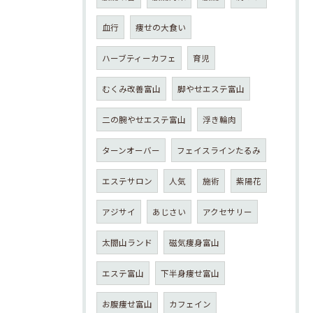
血行
痩せの大食い
ハーブティーカフェ
育児
むくみ改善富山
脚やせエステ富山
二の腕やせエステ富山
浮き輪肉
ターンオーバー
フェイスラインたるみ
エステサロン
人気
施術
紫陽花
アジサイ
あじさい
アクセサリー
太閤山ランド
磁気痩身富山
エステ富山
下半身痩せ富山
お腹痩せ富山
カフェイン