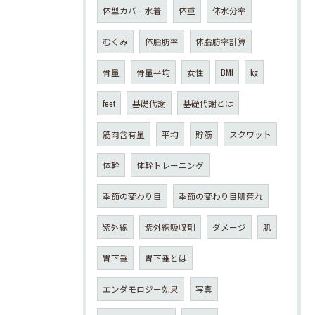
体型カバー水着
体重
体水分率
むくみ
体脂肪率
体脂肪率計算
骨量
骨量平均
女性
BMI
kg
feet
基礎代謝
基礎代謝とは
筋肉含有量
平均
貯筋
スクワット
体幹
体幹トレーニング
季節の変わり目
季節の変わり目肌荒れ
紫外線
紫外線吸収剤
ダメージ
肌
胃下垂
胃下垂とは
エンダモロジー効果
写真