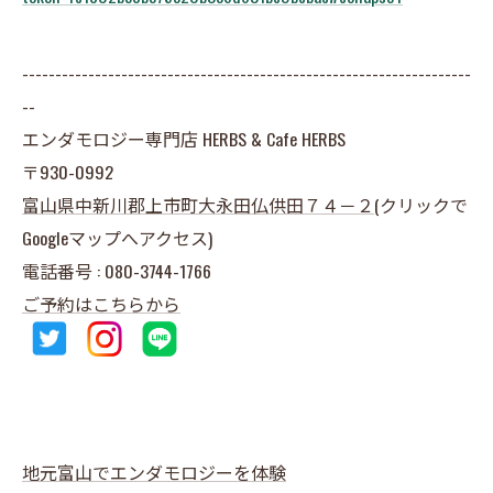
--------------------------------------------------------------------
--
エンダモロジー専門店 HERBS & Cafe HERBS
〒930-0992
富山県
中新川郡上市町大永田仏供田７４－２
(クリックで
Googleマップへアクセス)
電話番号 : 080-3744-1766
ご予約はこちらから
地元富山でエンダモロジーを体験