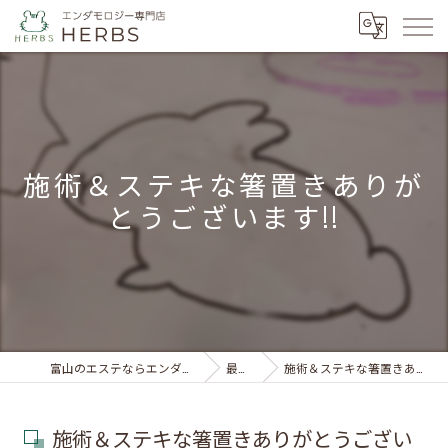
施術＆ステキな箸置きありが
とうございます!!
富山のエステならエンダモロジー専門店 HERBS
最新情報
施術＆ステキな箸置きありがとうございます!!
施術＆ステキな箸置きありがとうござい