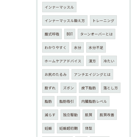
インナーマッスル
インナーマッスル鍛え方
トレーニング
腹式呼吸
BOT
ターンオーバーとは
わかりやすく
水分
水分不足
ホームケアアドバイス
漢方
冷たい
お尻のたるみ
アンチエイジングとは
股ずれ
ズボン
皮下脂肪
落とし方
脂肪
脂肪吸引
内臓脂肪レベル
減らす
独立駆動
肌質
肌質改善
妊娠
妊娠超初期
体型