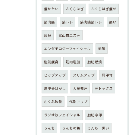
痩せたい
ふくらはぎ
ふくらはぎ痩せ
筋肉痛
筋トレ
筋肉痛筋トレ
痛い
痩身
富山市エステ
エンダモロジーフェイシャル
美顔
磁気痩身
筋肉増加
脂肪燃焼
ヒップアップ
スリムアップ
肩甲骨
肩甲骨はがし
大量発汗
デトックス
むくみ改善
代謝アップ
ラジオ波フェイシャル
脂肪冷却
うんち
うんちの色
うんち 黒い