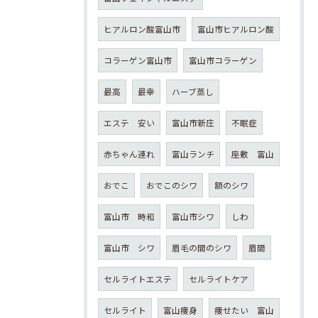
ヒアルロン酸富山市
富山市ヒアルロン酸
コラーゲン富山市
富山市コラーゲン
最高
最幸
ハーブ蒸し
エステ 安い
富山市新庄
不眠症
赤ちゃん連れ
富山ランチ
座敷 富山
おでこ
おでこのシワ
額のシワ
富山市 時和
富山市シワ
しわ
富山市 シワ
眉毛の間のシワ
眉間
セルライトエステ
セルライトケア
セルライト
富山痩身
痩せたい 富山