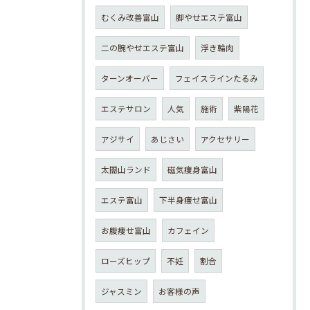
むくみ改善富山
脚やせエステ富山
二の腕やせエステ富山
浮き輪肉
ターンオーバー
フェイスラインたるみ
エステサロン
人気
施術
紫陽花
アジサイ
あじさい
アクセサリー
太閤山ランド
磁気痩身富山
エステ富山
下半身痩せ富山
お腹痩せ富山
カフェイン
ローズヒップ
不妊
割合
ジャスミン
お客様の声