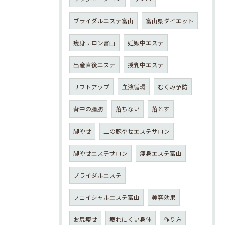
ブライダルエステ富山
富山県ダイエット
痩身サロン富山
妊娠中エステ
出産直後エステ
授乳中エステ
リフトアップ
血液循環
むくみ予防
背中の脂肪
落ちない
落とす
脚やせ
二の腕やせエステサロン
脚やせエステサロン
痩身エステ富山
ブライダルエステ
フェイシャルエステ富山
美容効果
お尻痩せ
疲れにくい身体
作り方