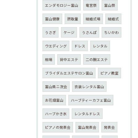
エンダモロジー富山
竜宮祭
富山祭
富山健康
摂取量
結婚式場
結婚式
うさぎ
ケージ
うさんぽ
ちいかわ
ウエディング
ドレス
レンタル
相場
背中エステ
二の腕エステ
ブライダルエステサロン富山
ピアノ教室
富山県ニ次会
衣装レンタル富山
お花畑富山
ハーブティーカフェ富山
ハーブかき氷
レンタルドレス
ピアノの発表会
富山発表会
発表会