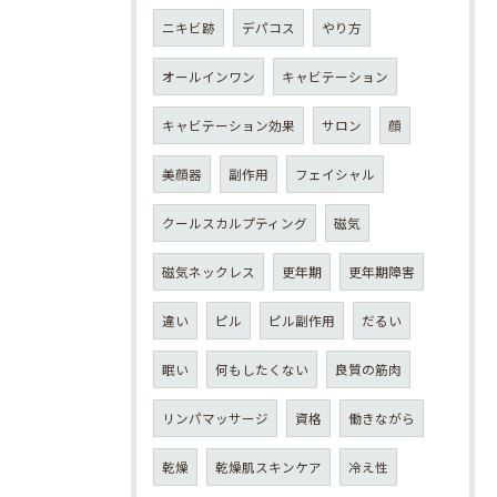
ニキビ跡
デパコス
やり方
オールインワン
キャビテーション
キャビテーション効果
サロン
顔
美顔器
副作用
フェイシャル
クールスカルプティング
磁気
磁気ネックレス
更年期
更年期障害
違い
ピル
ピル副作用
だるい
眠い
何もしたくない
良質の筋肉
リンパマッサージ
資格
働きながら
乾燥
乾燥肌スキンケア
冷え性