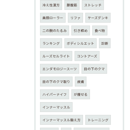
冷え性漢方
腓腹筋
ストレッチ
美顔ローラー
リファ
ケーズデンキ
二の腕のたるみ
引き締め
食べ物
ランキング
ボディシルエット
診断
ルーズセルライト
コントアーズ
エンダモロジースーツ
目の下のクマ
目の下のクマ取り
皮膚
ハイパーナイフ
が痩せる
インナーマッスル
インナーマッスル鍛え方
トレーニング