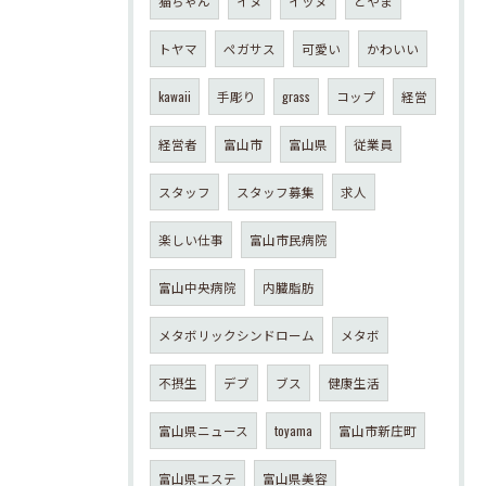
猫ちゃん
イヌ
イッヌ
とやま
トヤマ
ペガサス
可愛い
かわいい
kawaii
手彫り
grass
コップ
経営
経営者
富山市
富山県
従業員
スタッフ
スタッフ募集
求人
楽しい仕事
富山市民病院
富山中央病院
内臓脂肪
メタボリックシンドローム
メタボ
不摂生
デブ
ブス
健康生活
富山県ニュース
toyama
富山市新庄町
富山県エステ
富山県美容