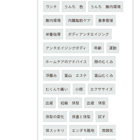
ウンチ
うんち 色
うんち 腸内環境
腸内環境
内臓脂肪ケア
食事管理
栄養指導
ボディアンチエイジング
アンチエイジングボディ
年齢
運動
ホームケアのアドバイス
顔のむくみ
浮腫み
富山 エステ
富山むくみ
むくんで痛い
小顔
エクササイズ
出産
妊娠 体型
出産 体型
体型の変化
体重と体型
試す
体スッキリ
エンダモ路地
雰囲気