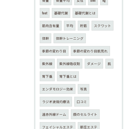
骨量
骨量平均
女性
BMI
kg
feet
基礎代謝
基礎代謝とは
筋肉含有量
平均
貯筋
スクワット
体幹
体幹トレーニング
季節の変わり目
季節の変わり目肌荒れ
紫外線
紫外線吸収剤
ダメージ
肌
胃下垂
胃下垂とは
エンダモロジー効果
写真
ラジオ波焼灼療法
口コミ
遠赤外線ドーム
顔のセルライト
フェイシャルエステ
新庄エステ