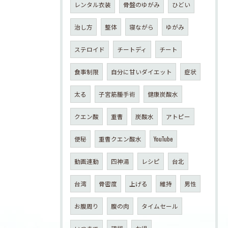
レンタル衣装
骨盤のゆがみ
ひどい
治し方
整体
寝ながら
ゆがみ
ステロイド
チートディ
チート
食事制限
自分に甘いダイエット
症状
太る
子宮筋腫手術
健康炭酸水
クエン酸
重曹
炭酸水
アトピー
便秘
重曹クエン酸水
YouTube
動画連動
四神湯
レシピ
台北
台湾
骨密度
上げる
維持
男性
お腹周り
腹の肉
タイムセール