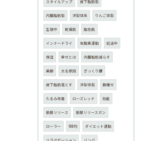
スタイルアップ
皮下脂肪型
内臓脂肪型
洋梨体系
りんご体型
生理中
乾燥肌
脂性肌
インナードライ
有酸素運動
妊活中
保湿
幸せとは
内臓脂肪減らす
美脚
太る原因
ぎっくり腰
皮下脂肪落とす
洋梨体型
脚痩せ
たるみ改善
ローズレッド
効能
筋膜リリース
筋膜リリースガン
ローラー
100均
ダイエット運動
リラグゼーション
リンパ