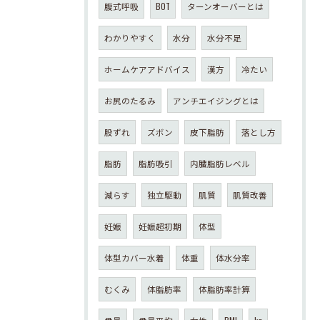
腹式呼吸
BOT
ターンオーバーとは
わかりやすく
水分
水分不足
ホームケアアドバイス
漢方
冷たい
お尻のたるみ
アンチエイジングとは
股ずれ
ズボン
皮下脂肪
落とし方
脂肪
脂肪吸引
内臓脂肪レベル
減らす
独立駆動
肌質
肌質改善
妊娠
妊娠超初期
体型
体型カバー水着
体重
体水分率
むくみ
体脂肪率
体脂肪率計算