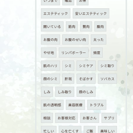
いつまで
確認
お得
エステティック
安いエステティック
開いている
筋肉
贅肉
腹肉
お腹の肉
お腹のぜい肉
太った
やせ地
リンパボーラー
頻度
肌のハリ
シミ
シミケア
シミ取り
顔のシミ
肝斑
そばかす
ソバカス
しみ
しみ取り
顔のしみ
肌の透明感
美容医療
トラブル
相談
お客様対応
お客さん
サプリ
忙しい
心を亡くす
ご飯
美味しい