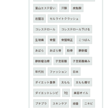
富山エステ安い
汗腺
皮脂腺
岩盤浴
セルライトクラッシュ
コレステロール
コレステロール下げる
生理痛
骨盤
骨盤矯正
こつばん
あばら
あばら骨
肋骨
静脈瘤
静脈瘤治療
子宮筋腫
子宮筋腫痛み
年代別
ファッション
日本
ダイエット食事
太もも
太もも痩せ
ダイエットレシピ
1位
美容オイル
プチプラ
スキンケア
順番
ニキビ