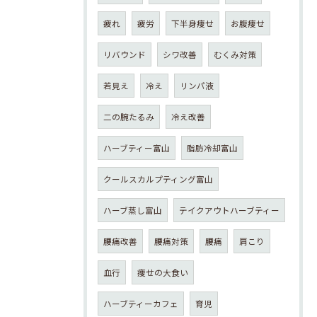
疲れ
疲労
下半身痩せ
お腹痩せ
リバウンド
シワ改善
むくみ対策
若見え
冷え
リンパ液
二の腕たるみ
冷え改善
ハーブティー富山
脂肪冷却富山
クールスカルプティング富山
ハーブ蒸し富山
テイクアウトハーブティー
腰痛改善
腰痛対策
腰痛
肩こり
血行
痩せの大食い
ハーブティーカフェ
育児