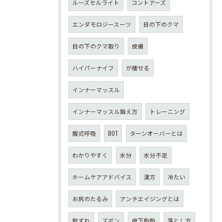
ルーズセルライト
コントアーズ
エンダモロジースーツ
目の下のクマ
目の下のクマ取り
皮膚
ハイパーナイフ
が痩せる
インナーマッスル
インナーマッスル鍛え方
トレーニング
腹式呼吸
BOT
ターンオーバーとは
わかりやすく
水分
水分不足
ホームケアアドバイス
漢方
冷たい
お尻のたるみ
アンチエイジングとは
股ずれ
ズボン
皮下脂肪
落とし方