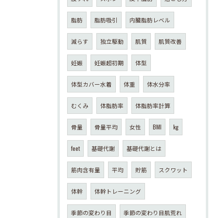
脂肪
脂肪吸引
内臓脂肪レベル
減らす
独立駆動
肌質
肌質改善
妊娠
妊娠超初期
体型
体型カバー水着
体重
体水分率
むくみ
体脂肪率
体脂肪率計算
骨量
骨量平均
女性
BMI
kg
feet
基礎代謝
基礎代謝とは
筋肉含有量
平均
貯筋
スクワット
体幹
体幹トレーニング
季節の変わり目
季節の変わり目肌荒れ