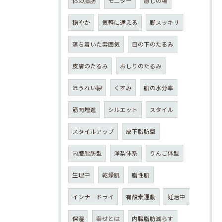
体の脂肪
モニター
癒しの場
穏やか
気軽に通える
脚スッキリ
落ち着いた雰囲気
目の下のたるみ
皮膚のたるみ
おしりのたるみ
ほうれい線
くすみ
肌の水分率
筋肉増進
シルエット
スタイル
スタイルアップ
皮下脂肪型
内臓脂肪型
洋梨体系
りんご体型
生理中
乾燥肌
脂性肌
インナードライ
有酸素運動
妊活中
保湿
幸せとは
内臓脂肪減らす