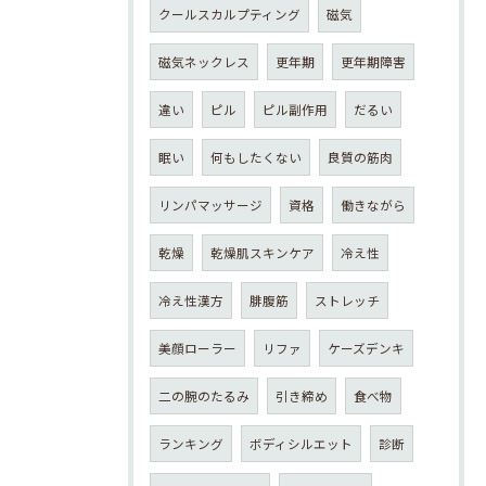
クールスカルプティング
磁気
磁気ネックレス
更年期
更年期障害
違い
ピル
ピル副作用
だるい
眠い
何もしたくない
良質の筋肉
リンパマッサージ
資格
働きながら
乾燥
乾燥肌スキンケア
冷え性
冷え性漢方
腓腹筋
ストレッチ
美顔ローラー
リファ
ケーズデンキ
二の腕のたるみ
引き締め
食べ物
ランキング
ボディシルエット
診断