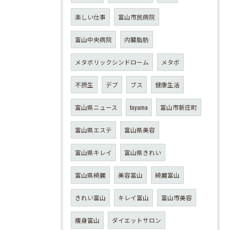
楽しい仕事
富山市民病院
富山中央病院
内臓脂肪
メタボリックシンドローム
メタボ
不摂生
デブ
ブス
健康生活
富山県ニュース
toyama
富山市新庄町
富山県エステ
富山県美容
富山県キレイ
富山県きれい
富山県綺麗
美容富山
綺麗富山
きれい富山
キレイ富山
富山市美容
痩身富山
ダイエットサロン