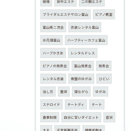
相場
背中エステ
二の腕エステ
ブライダルエステサロン富山
ピアノ教室
富山県ニ次会
衣装レンタル富山
お花畑富山
ハーブティーカフェ富山
ハーブかき氷
レンタルドレス
ピアノの発表会
富山発表会
発表会
レンタル衣装
骨盤のゆがみ
ひどい
治し方
整体
寝ながら
ゆがみ
ステロイド
チートディ
チート
食事制限
自分に甘いダイエット
症状
太る
子宮筋腫手術
健康炭酸水