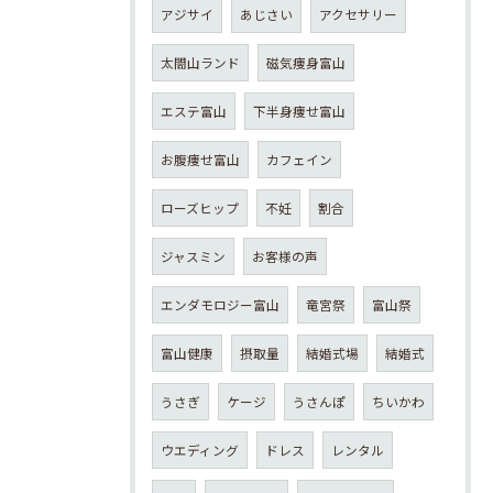
アジサイ
あじさい
アクセサリー
太閤山ランド
磁気痩身富山
エステ富山
下半身痩せ富山
お腹痩せ富山
カフェイン
ローズヒップ
不妊
割合
ジャスミン
お客様の声
エンダモロジー富山
竜宮祭
富山祭
富山健康
摂取量
結婚式場
結婚式
うさぎ
ケージ
うさんぽ
ちいかわ
ウエディング
ドレス
レンタル