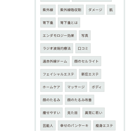
紫外線
紫外線吸収剤
ダメージ
肌
胃下垂
胃下垂とは
エンダモロジー効果
写真
ラジオ波焼灼療法
口コミ
遠赤外線ドーム
顔のセルライト
フェイシャルエステ
新庄エステ
ホームケア
マッサージ
ボディ
顔のたるみ
顔のたるみ改善
痩せやすい
見た目
異常に若い
芸能人
幸せのパンケーキ
瘦身エステ