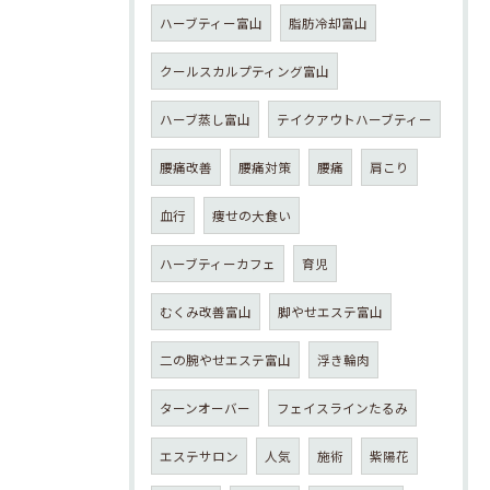
ハーブティー富山
脂肪冷却富山
クールスカルプティング富山
ハーブ蒸し富山
テイクアウトハーブティー
腰痛改善
腰痛対策
腰痛
肩こり
血行
痩せの大食い
ハーブティーカフェ
育児
むくみ改善富山
脚やせエステ富山
二の腕やせエステ富山
浮き輪肉
ターンオーバー
フェイスラインたるみ
エステサロン
人気
施術
紫陽花