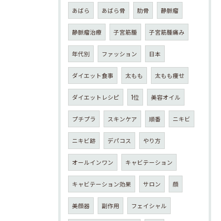
あばら
あばら骨
肋骨
静脈瘤
静脈瘤治療
子宮筋腫
子宮筋腫痛み
年代別
ファッション
日本
ダイエット食事
太もも
太もも痩せ
ダイエットレシピ
1位
美容オイル
プチプラ
スキンケア
順番
ニキビ
ニキビ跡
デパコス
やり方
オールインワン
キャビテーション
キャビテーション効果
サロン
顔
美顔器
副作用
フェイシャル