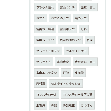
赤ちゃん連れ
富山ランチ
座敷 富山
おでこ
おでこのシワ
額のシワ
富山市 時和
富山市シワ
しわ
富山市 シワ
眉毛の間のシワ
眉間
セルライトエステ
セルライトケア
セルライト
富山痩身
痩せたい 富山
富山エステ安い
汗腺
皮脂腺
岩盤浴
セルライトクラッシュ
コレステロール
コレステロール下げる
生理痛
骨盤
骨盤矯正
こつばん