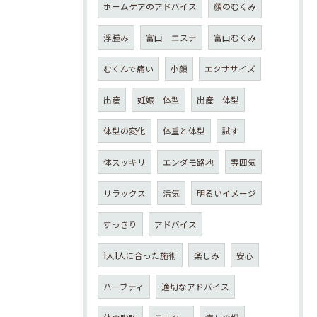
ホームケアのアドバイス
顔のむくみ
浮腫み
富山 エステ
富山むくみ
むくんで痛い
小顔
エクササイズ
出産
妊娠 体型
出産 体型
体型の変化
体重と体型
試す
体スッキリ
エンダモ路地
雰囲気
リラックス
活気
明るいイメージ
すっきり
アドバイス
1人1人に合った施術
楽しみ
安心
ハーブティ
適切なアドバイス