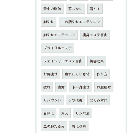
背中の脂肪
落ちない
落とす
脚やせ
二の腕やせエステサロン
脚やせエステサロン
痩身エステ富山
ブライダルエステ
フェイシャルエステ富山
美容効果
お尻痩せ
疲れにくい身体
作り方
疲れ
疲労
下半身痩せ
お腹痩せ
リバウンド
シワ改善
むくみ対策
若見え
冷え
リンパ液
二の腕たるみ
冷え改善