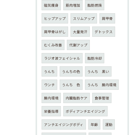
磁気痩身
筋肉増加
脂肪燃焼
ヒップアップ
スリムアップ
肩甲骨
肩甲骨はがし
大量発汗
デトックス
むくみ改善
代謝アップ
ラジオ波フェイシャル
脂肪冷却
うんち
うんちの色
うんち 黒い
ウンチ
うんち 色
うんち 腸内環境
腸内環境
内臓脂肪ケア
食事管理
栄養指導
ボディアンチエイジング
アンチエイジングボディ
年齢
運動