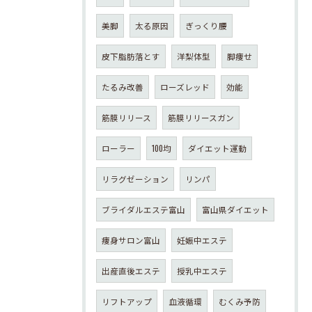
美脚
太る原因
ぎっくり腰
皮下脂肪落とす
洋梨体型
脚痩せ
たるみ改善
ローズレッド
効能
筋膜リリース
筋膜リリースガン
ローラー
100均
ダイエット運動
リラグゼーション
リンパ
ブライダルエステ富山
富山県ダイエット
痩身サロン富山
妊娠中エステ
出産直後エステ
授乳中エステ
リフトアップ
血液循環
むくみ予防