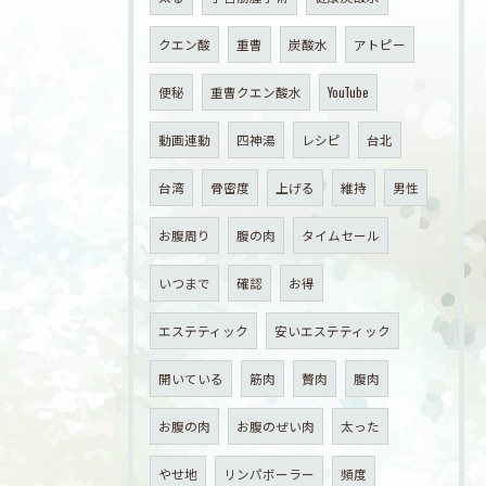
クエン酸
重曹
炭酸水
アトピー
便秘
重曹クエン酸水
YouTube
動画連動
四神湯
レシピ
台北
台湾
骨密度
上げる
維持
男性
お腹周り
腹の肉
タイムセール
いつまで
確認
お得
エステティック
安いエステティック
開いている
筋肉
贅肉
腹肉
お腹の肉
お腹のぜい肉
太った
やせ地
リンパボーラー
頻度