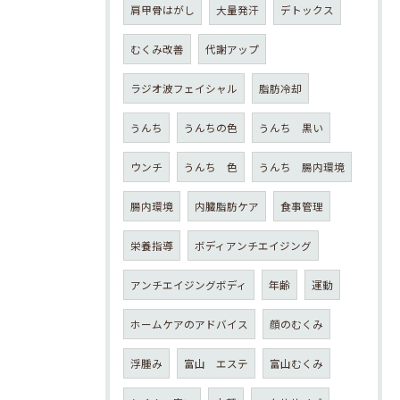
肩甲骨はがし
大量発汗
デトックス
むくみ改善
代謝アップ
ラジオ波フェイシャル
脂肪冷却
うんち
うんちの色
うんち 黒い
ウンチ
うんち 色
うんち 腸内環境
腸内環境
内臓脂肪ケア
食事管理
栄養指導
ボディアンチエイジング
アンチエイジングボディ
年齢
運動
ホームケアのアドバイス
顔のむくみ
浮腫み
富山 エステ
富山むくみ