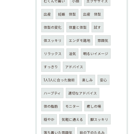
むくんで痛い
小顔
エクササイズ
出産
妊娠 体型
出産 体型
体型の変化
体重と体型
試す
体スッキリ
エンダモ路地
雰囲気
リラックス
活気
明るいイメージ
すっきり
アドバイス
1人1人に合った施術
楽しみ
安心
ハーブティ
適切なアドバイス
体の脂肪
モニター
癒しの場
穏やか
気軽に通える
脚スッキリ
落ち着いた雰囲気
目の下のたるみ