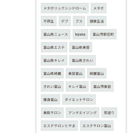
メタボリックシンドローム
メタボ
不摂生
デブ
ブス
健康生活
富山県ニュース
toyama
富山市新庄町
富山県エステ
富山県美容
富山県キレイ
富山県きれい
富山県綺麗
美容富山
綺麗富山
きれい富山
キレイ富山
富山市美容
痩身富山
ダイエットサロン
美肌サロン
アンチエイジング
若返り
エステサロンとやま
エステサロン富山