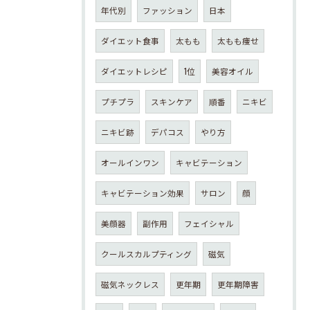
年代別
ファッション
日本
ダイエット食事
太もも
太もも痩せ
ダイエットレシピ
1位
美容オイル
プチプラ
スキンケア
順番
ニキビ
ニキビ跡
デパコス
やり方
オールインワン
キャビテーション
キャビテーション効果
サロン
顔
美顔器
副作用
フェイシャル
クールスカルプティング
磁気
磁気ネックレス
更年期
更年期障害