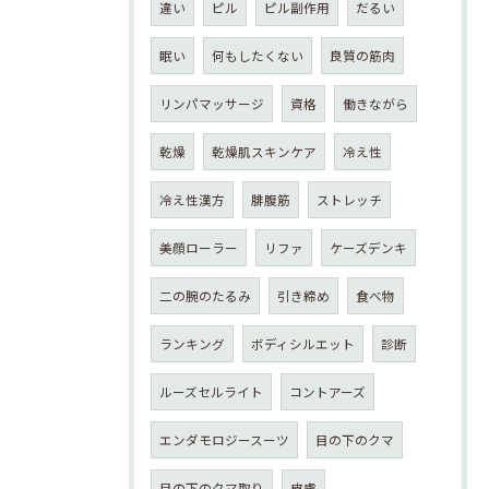
違い
ピル
ピル副作用
だるい
眠い
何もしたくない
良質の筋肉
リンパマッサージ
資格
働きながら
乾燥
乾燥肌スキンケア
冷え性
冷え性漢方
腓腹筋
ストレッチ
美顔ローラー
リファ
ケーズデンキ
二の腕のたるみ
引き締め
食べ物
ランキング
ボディシルエット
診断
ルーズセルライト
コントアーズ
エンダモロジースーツ
目の下のクマ
目の下のクマ取り
皮膚