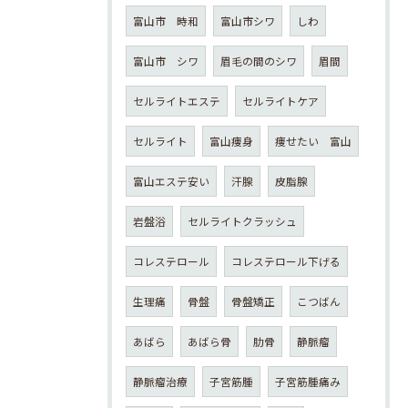
富山市 時和
富山市シワ
しわ
富山市 シワ
眉毛の間のシワ
眉間
セルライトエステ
セルライトケア
セルライト
富山痩身
痩せたい 富山
富山エステ安い
汗腺
皮脂腺
岩盤浴
セルライトクラッシュ
コレステロール
コレステロール下げる
生理痛
骨盤
骨盤矯正
こつばん
あばら
あばら骨
肋骨
静脈瘤
静脈瘤治療
子宮筋腫
子宮筋腫痛み