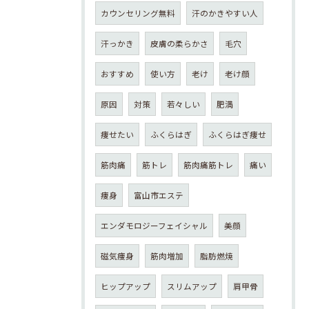
カウンセリング無料
汗のかきやすい人
汗っかき
皮膚の柔らかさ
毛穴
おすすめ
使い方
老け
老け顔
原因
対策
若々しい
肥満
痩せたい
ふくらはぎ
ふくらはぎ痩せ
筋肉痛
筋トレ
筋肉痛筋トレ
痛い
痩身
富山市エステ
エンダモロジーフェイシャル
美顔
磁気痩身
筋肉増加
脂肪燃焼
ヒップアップ
スリムアップ
肩甲骨