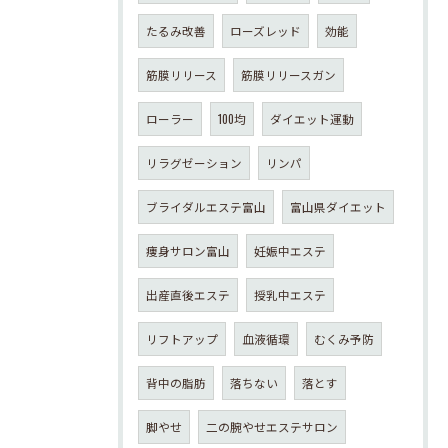
たるみ改善
ローズレッド
効能
筋膜リリース
筋膜リリースガン
ローラー
100均
ダイエット運動
リラグゼーション
リンパ
ブライダルエステ富山
富山県ダイエット
痩身サロン富山
妊娠中エステ
出産直後エステ
授乳中エステ
リフトアップ
血液循環
むくみ予防
背中の脂肪
落ちない
落とす
脚やせ
二の腕やせエステサロン