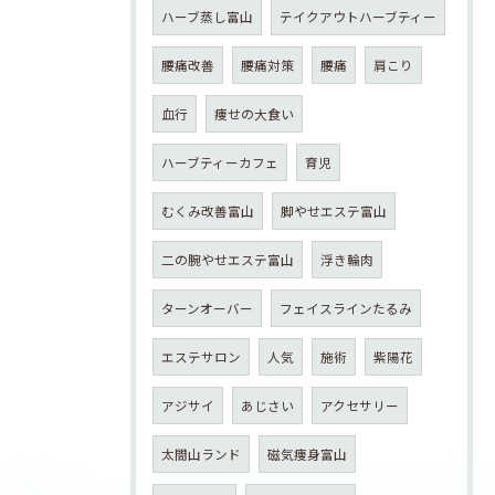
ハーブ蒸し富山
テイクアウトハーブティー
腰痛改善
腰痛対策
腰痛
肩こり
血行
痩せの大食い
ハーブティーカフェ
育児
むくみ改善富山
脚やせエステ富山
二の腕やせエステ富山
浮き輪肉
ターンオーバー
フェイスラインたるみ
エステサロン
人気
施術
紫陽花
アジサイ
あじさい
アクセサリー
太閤山ランド
磁気痩身富山