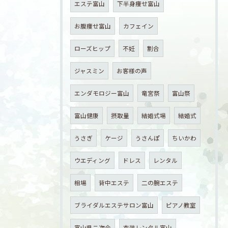
エステ富山
下半身痩せ富山
お腹痩せ富山
カフェイン
ローズヒップ
不妊
割合
ジャスミン
お客様の声
エンダモロジー富山
竜宮祭
富山祭
富山健康
摂取量
結婚式場
結婚式
うさぎ
ケージ
うさんぽ
ちいかわ
ウエディング
ドレス
レンタル
相場
背中エステ
二の腕エステ
ブライダルエステサロン富山
ピアノ教室
富山県ニ次会
衣装レンタル富山