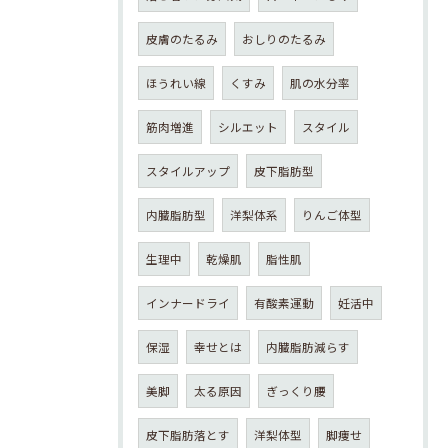
皮膚のたるみ
おしりのたるみ
ほうれい線
くすみ
肌の水分率
筋肉増進
シルエット
スタイル
スタイルアップ
皮下脂肪型
内臓脂肪型
洋梨体系
りんご体型
生理中
乾燥肌
脂性肌
インナードライ
有酸素運動
妊活中
保湿
幸せとは
内臓脂肪減らす
美脚
太る原因
ぎっくり腰
皮下脂肪落とす
洋梨体型
脚痩せ