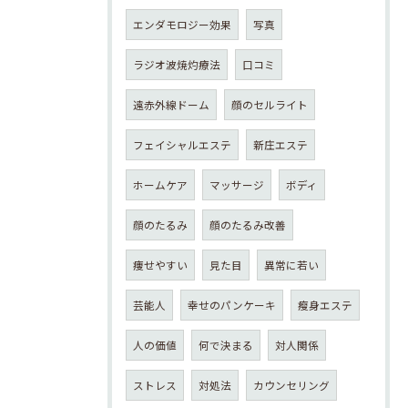
エンダモロジー効果
写真
ラジオ波焼灼療法
口コミ
遠赤外線ドーム
顔のセルライト
フェイシャルエステ
新庄エステ
ホームケア
マッサージ
ボディ
顔のたるみ
顔のたるみ改善
痩せやすい
見た目
異常に若い
芸能人
幸せのパンケーキ
瘦身エステ
人の価値
何で決まる
対人関係
ストレス
対処法
カウンセリング