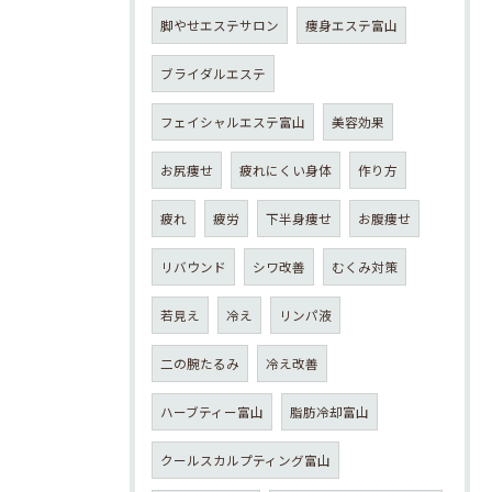
脚やせエステサロン
痩身エステ富山
ブライダルエステ
フェイシャルエステ富山
美容効果
お尻痩せ
疲れにくい身体
作り方
疲れ
疲労
下半身痩せ
お腹痩せ
リバウンド
シワ改善
むくみ対策
若見え
冷え
リンパ液
二の腕たるみ
冷え改善
ハーブティー富山
脂肪冷却富山
クールスカルプティング富山