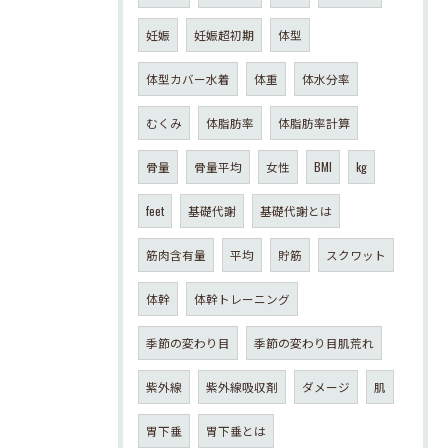
妊娠
妊娠超初期
体型
体型カバー水着
体重
体水分率
むくみ
体脂肪率
体脂肪率計算
骨量
骨量平均
女性
BMI
kg
feet
基礎代謝
基礎代謝とは
筋肉含有量
平均
貯筋
スクワット
体幹
体幹トレーニング
季節の変わり目
季節の変わり目肌荒れ
紫外線
紫外線吸収剤
ダメージ
肌
胃下垂
胃下垂とは