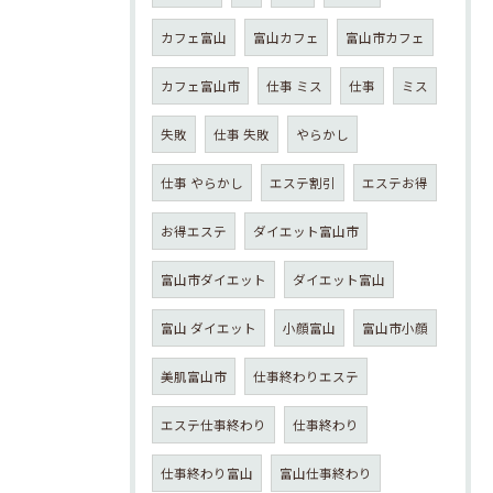
カフェ富山
富山カフェ
富山市カフェ
カフェ富山市
仕事 ミス
仕事
ミス
失敗
仕事 失敗
やらかし
仕事 やらかし
エステ割引
エステお得
お得エステ
ダイエット富山市
富山市ダイエット
ダイエット富山
富山 ダイエット
小顔富山
富山市小顔
美肌富山市
仕事終わりエステ
エステ仕事終わり
仕事終わり
仕事終わり富山
富山仕事終わり