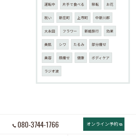
運転中
片手で食べる
移転
お花
祝い
新庄町
上市町
中新川郡
大永田
フラワー
新婚旅行
効果
美肌
シワ
たるみ
部分痩せ
美容
顔痩せ
健康
ボディケア
ラジオ波
080-3744-1766
オンライン予約