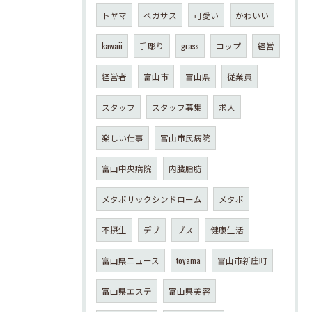
トヤマ
ペガサス
可愛い
かわいい
kawaii
手彫り
grass
コップ
経営
経営者
富山市
富山県
従業員
スタッフ
スタッフ募集
求人
楽しい仕事
富山市民病院
富山中央病院
内臓脂肪
メタボリックシンドローム
メタボ
不摂生
デブ
ブス
健康生活
富山県ニュース
toyama
富山市新庄町
富山県エステ
富山県美容