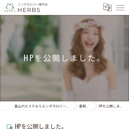
HPを公開しました。
富山のエステならエンダモロジー専門店 HERBS
最新情報
HPを公開しました。
HPを公開しました。