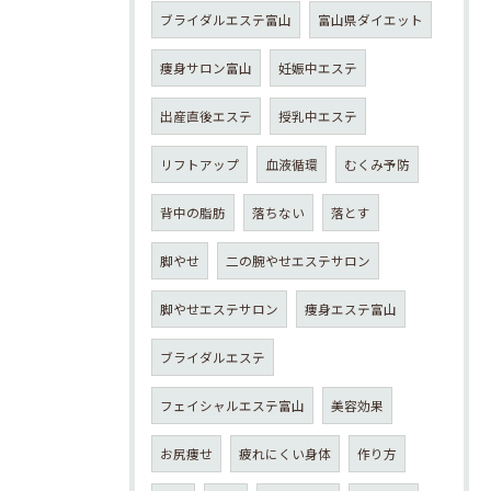
ブライダルエステ富山
富山県ダイエット
痩身サロン富山
妊娠中エステ
出産直後エステ
授乳中エステ
リフトアップ
血液循環
むくみ予防
背中の脂肪
落ちない
落とす
脚やせ
二の腕やせエステサロン
脚やせエステサロン
痩身エステ富山
ブライダルエステ
フェイシャルエステ富山
美容効果
お尻痩せ
疲れにくい身体
作り方