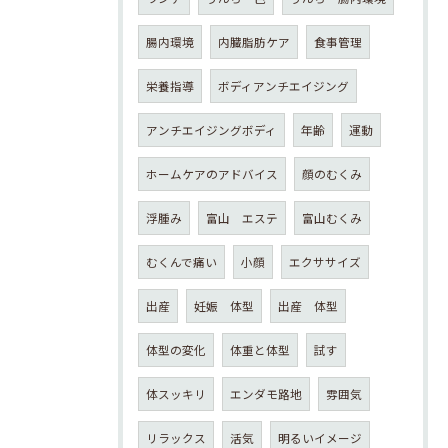
腸内環境
内臓脂肪ケア
食事管理
栄養指導
ボディアンチエイジング
アンチエイジングボディ
年齢
運動
ホームケアのアドバイス
顔のむくみ
浮腫み
富山 エステ
富山むくみ
むくんで痛い
小顔
エクササイズ
出産
妊娠 体型
出産 体型
体型の変化
体重と体型
試す
体スッキリ
エンダモ路地
雰囲気
リラックス
活気
明るいイメージ