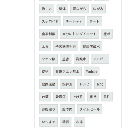
治し方
整体
寝ながら
ゆがみ
ステロイド
チートディ
チート
食事制限
自分に甘いダイエット
症状
太る
子宮筋腫手術
健康炭酸水
クエン酸
重曹
炭酸水
アトピー
便秘
重曹クエン酸水
YouTube
動画連動
四神湯
レシピ
台北
台湾
骨密度
上げる
維持
男性
お腹周り
腹の肉
タイムセール
いつまで
確認
お得