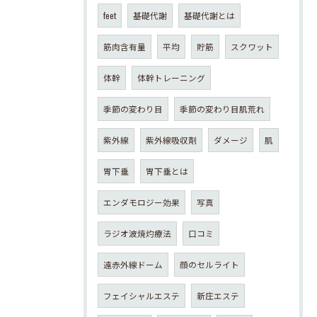
feet
基礎代謝
基礎代謝とは
筋肉含有量
平均
貯筋
スクワット
体幹
体幹トレーニング
季節の変わり目
季節の変わり目肌荒れ
紫外線
紫外線吸収剤
ダメージ
肌
胃下垂
胃下垂とは
エンダモロジー効果
写真
ラジオ波焼灼療法
口コミ
遠赤外線ドーム
顔のセルライト
フェイシャルエステ
新庄エステ