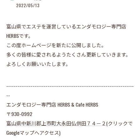
2022/05/13
富山県でエステを運営しているエンダモロジー専門店
HERBSです。
この度ホームページを新たに公開しました。
多くの皆様に愛されるようたくさん更新していきます。
よろしくお願いいたします。
--------------------------------------------------------------------
--
エンダモロジー専門店 HERBS & Cafe HERBS
〒930-0992
富山県
中新川郡上市町大永田仏供田７４－２
(クリックで
Googleマップへアクセス)